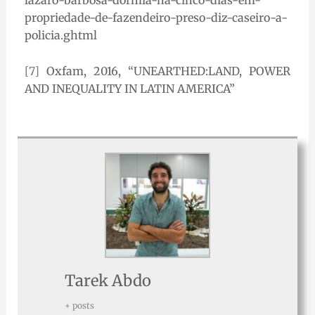
lazaro-barbosa-dormia-ha-cinco-dias-em-
propriedade-de-fazendeiro-preso-diz-caseiro-a-
policia.ghtml
[7]
Oxfam, 2016, “UNEARTHED:LAND, POWER
AND INEQUALITY IN LATIN AMERICA”
Tarek Abdo
+ posts