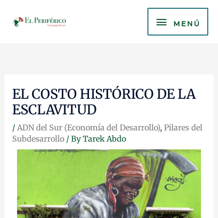
Skip
MENÚ
to
MENÚ
content
EL COSTO HISTÓRICO DE LA
ESCLAVITUD
/
ADN del Sur (Economía del Desarrollo)
,
Pilares del
Subdesarrollo
/ By
Tarek Abdo