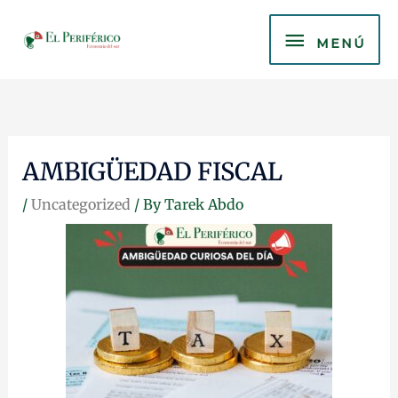
Skip
MENÚ
to
MENÚ
content
AMBIGÜEDAD FISCAL
/
Uncategorized
/ By
Tarek Abdo