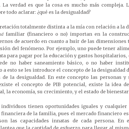
. La verdad es que la cosa es mucho más compleja. L
re todo aclarar: ¿qué es la desigualdad?
retación totalmente distinta a la mía con relación a la 
familiar (financiero o no) importan en la construc
nd
rnos de acuerdo en cuanto a huir de las dimensiones tr
sión del fenómeno. Por ejemplo, uno puede tener alimen
a para pagar por la educación y gastos hospitalarios, o
ede no haber saneamiento básico, o no haber instit
o a esto se les introduce el concepto de la desigualdad 
 de la desigualdad. En este concepto las personas y
existe el concepto de PIB potencial, existe la idea de
al, la economía, su crecimiento, y el estado de bienest
s individuos tienen oportunidades iguales y cualquie
n financiera de la familia, pues el mercado financiero e
 son las capacidades innatas de cada persona. En 
plantea que la cantidad de esfuerzo para llegar al mismo