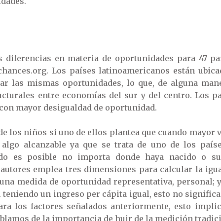
idades.
as diferencias en materia de oportunidades para 47 pa
chances.org. Los países latinoamericanos están ubica
ar las mismas oportunidades, lo que, de alguna mane
ucturales entre economías del sur y del centro. Los 
 con mayor desigualdad de oportunidad.
de los niños si uno de ellos plantea que cuando mayor va
 algo alcanzable ya que se trata de uno de los paí
do es posible no importa donde haya nacido o su i
 autores emplea tres dimensiones para calcular la igua
una medida de oportunidad representativa, personal; y e
 teniendo un ingreso per cápita igual, esto no signifi
ra los factores señalados anteriormente, esto impli
lamos de la importancia de huir de la medición tradic