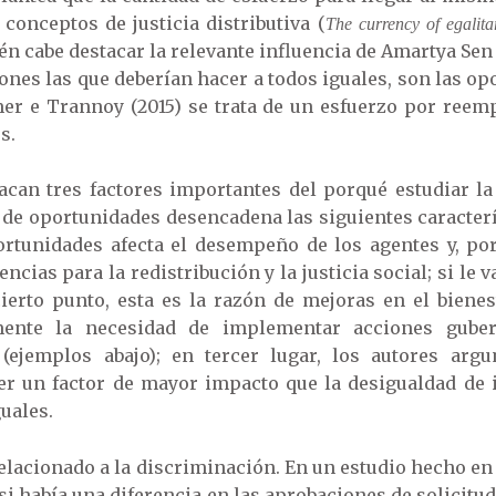
 conceptos de justicia distributiva (
The currency of egalitar
én cabe destacar la relevante influencia de Amartya Sen 
ones las que deberían hacer a todos iguales, son las op
er e Trannoy (2015) se trata de un esfuerzo por reemp
s.
acan tres factores importantes del porqué estudiar la
d de oportunidades desencadena las siguientes caracter
rtunidades afecta el desempeño de los agentes y, por 
cias para la redistribución y la justicia social; si le v
cierto punto, esta es la razón de mejoras en el bienes
amente la necesidad de implementar acciones guber
 (ejemplos abajo); en tercer lugar, los autores arg
r un factor de mayor impacto que la desigualdad de 
uales.
relacionado a la discriminación. En un estudio hecho en 
si había una diferencia en las aprobaciones de solicitu