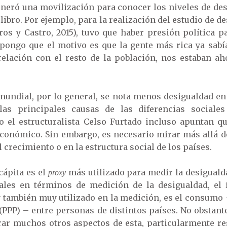
eneró una movilización para conocer los niveles de de
ibro. Por ejemplo, para la realización del estudio de d
ros y Castro, 2015), tuvo que haber presión política p
upongo que el motivo es que la gente más rica ya sab
lación con el resto de la población, nos estaban aho
mundial, por lo general, se nota menos desigualdad en e
as principales causas de las diferencias sociales
 el estructuralista Celso Furtado incluso apuntan q
conómico. Sin embargo, es necesario mirar más allá 
 crecimiento o en la estructura social de los países.
cápita es el
más utilizado para medir la desigualda
proxy
ales en términos de medición de la desigualdad, el í
 también muy utilizado en la medición, es el consum
PPP) – entre personas de distintos países. No obstant
ar muchos otros aspectos de esta, particularmente res