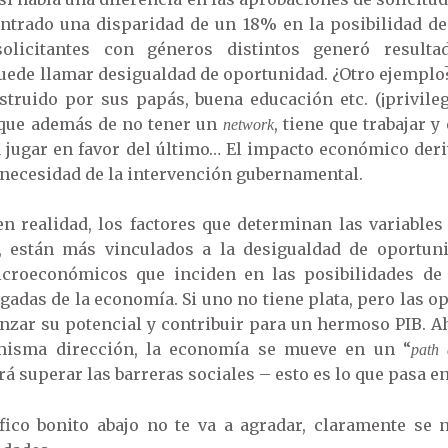
trado una disparidad de un 18% en la posibilidad de
olicitantes con géneros distintos generó resultad
puede llamar desigualdad de oportunidad. ¿Otro ejemplo
ruido por sus papás, buena educación etc. (¡privilegi
que además de no tener un
, tiene que trabajar y
network
a jugar en favor del último… El impacto económico der
a necesidad de la intervención gubernamental.
en realidad, los factores que determinan las variables
, están más vinculados a la desigualdad de oportun
microeconómicos que inciden en las posibilidades de
egadas de la economía. Si uno no tiene plata, pero las o
zar su potencial y contribuir para un hermoso PIB. Aho
misma dirección, la economía se mueve en un “
path
á superar las barreras sociales – esto es lo que pasa e
ico bonito abajo no te va a agradar, claramente se