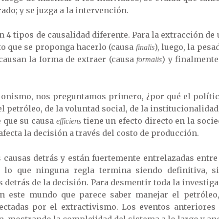
do; y se juzga a la intervención.
n 4 tipos de causalidad diferente. Para la extracción de
to que se proponga hacerlo (causa
), luego, la pes
finalis
 causan la forma de extraer (causa
) y finalment
formalis
nismo, nos preguntamos primero, ¿por qué el polític
l petróleo, de la voluntad social, de la institucionalidad,
e que su causa
tiene un efecto directo en la soci
efficiens
afecta la decisión a través del costo de producción.
 causas detrás y están fuertemente entrelazadas entre
r lo que ninguna regla termina siendo definitiva, s
etrás de la decisión. Para desmentir toda la investiga
en este mundo que parece saber manejar el petróleo,
ectadas por el extractivismo. Los eventos anteriores
ón, mostrando la complejidad del sistema a lo largo y an