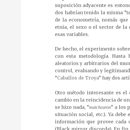
suposición adyacente es entonce
dos habrían tenido la misma “t
de la econometría, nomás que 
etnia, el sexo o el sector de 
esas variables.
De hecho, el experimento sobr
con esta metodología. Hasta 
aleatorios y arbitrarios del mu
control, evaluando y legitimand
“
Caballos de Troya
” hay dos art
Otro método interesante es el 
cambio en la reincidencia de un
se hizo nada, “
” a los 
matchearon
situación social, etc.). Ya deb
información que provee cada u
(Black mirror discorda). En fin