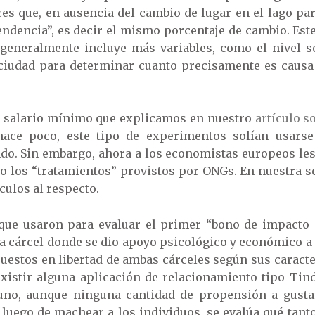
s que, en ausencia del cambio de lugar en el lago para 
endencia”, es decir el mismo porcentaje de cambio. Es
generalmente incluye más variables, como el nivel so
la ciudad para determinar cuanto precisamente es caus
e salario mínimo que explicamos en nuestro
artículo s
hace poco, este tipo de experimentos solían usarse
ndo. Sin embargo, ahora a los economistas europeos le
o los “tratamientos” provistos por ONGs. En nuestra s
ículos al respecto.
que usaron para evaluar el primer “bono de impacto s
a cárcel donde se dio apoyo psicológico y económico a
puestos en libertad de ambas cárceles según sus caracte
e existir alguna aplicación de relacionamiento tipo Ti
no, aunque ninguna cantidad de propensión a gustar
, luego de machear a los individuos, se evalúa qué tant