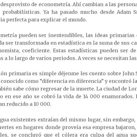
 desprovisto de econometría. Ahí cambian a las personas
 probabilísticas. Ya ha pasado mucho desde Adam 
a perfecta para explicar el mundo.
nometría pueden ser inentendibles, las ideas primarias
a ser transformada en estadística es la suma de sus c
onomista, coeficiente. Estas estadísticas pueden ser
 a lo largo de varios periodos. A veces se necesitan las
ción primaria es simple déjenme les cuento sobre John 
onocido como “diferencia en diferencia” y encontró la
ién sabe cómo regresar de la muerte. La ciudad de Lond
o en ese año se cobró la vida de 14 000 enamorados. P
an reducido a 10 000.
gua existentes extraían del mismo lugar, sin embargo,
muertes en hogares donde proveía esa empresa bajaron,
es, se concluyó que el cólera era culpa del agua su