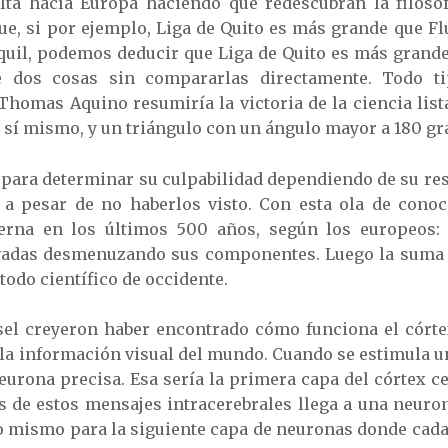
lta hacía Europa haciendo que redescubran la filosof
que, si por ejemplo, Liga de Quito es más grande que 
uil, podemos deducir que Liga de Quito es más grande
e dos cosas sin compararlas directamente. Todo t
 Thomas Aquino resumiría la victoria de la ciencia lis
e sí mismo, y un triángulo con un ángulo mayor a 180 gr
 para determinar su culpabilidad dependiendo de su resi
, a pesar de no haberlos visto. Con esta ola de cono
erna en los últimos 500 años, según los europeos
vadas desmenuzando sus componentes. Luego la suma 
todo científico de occidente.
sel creyeron haber encontrado cómo funciona el córte
 la información visual del mundo. Cuando se estimula una
neurona precisa. Esa sería la primera capa del córtex ce
s de estos mensajes intracerebrales llega a una neuro
Lo mismo para la siguiente capa de neuronas donde cad