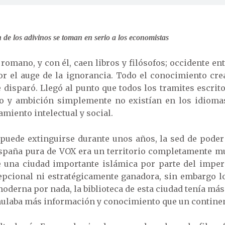
de los adivinos se toman en serio a los economistas
o romano, y con él, caen libros y filósofos; occidente e
por el auge de la ignorancia. Todo el conocimiento cr
se disparó. Llegó al punto que todos los tramites escrit
so y ambición simplemente no existían en los idiomas
miento intelectual y social.
 puede extinguirse durante unos años, la sed de poder 
 España pura de VOX era un territorio completamente 
 una ciudad importante islámica por parte del imper
pcional ni estratégicamente ganadora, sin embargo lo
oderna por nada, la biblioteca de esta ciudad tenía más 
umulaba más información y conocimiento que un continen