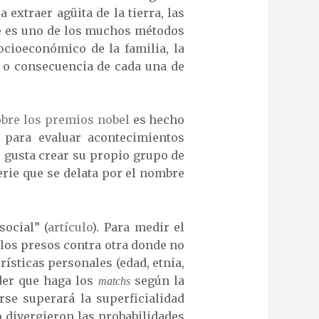
extraer agüita de la tierra, las
te es uno de los muchos métodos
cioeconómico de la familia, la
a o consecuencia de cada una de
obre los premios nobel
es hecho
 para evaluar acontecimientos
s gusta crear su propio grupo de
erie que se delata por el nombre
ocial” (
artículo
). Para medir el
 los presos contra otra donde no
rísticas personales (edad, etnia,
nder que haga los
según la
matchs
se superará la superficialidad
o divergieron las probabilidades