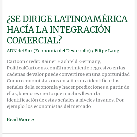
¿SE
¿SE DIRIGE LATINOAMÉRICA
DIRIGE
HACÍA LA INTEGRACIÓN
LATINOAMÉRICA
HACÍA
COMERCIAL?
LA
INTEGRACIÓN
ADN del Sur (Economía del Desarrollo)
/
Filipe Lang
COMERCIAL?
Cartoon credit: Rainer Hachfeld, Germany,
PoliticalCartoons.comEl movimiento regresivo en las
cadenas de valor puede convertirse en una oportunidad
Como economistas nos enseñaron a identificar las
señales de la economía y hacer predicciones a partir de
ellas, bueno, es cierto que muchos llevan la
identificación de estas señales a niveles insanos. Por
ejemplo, los economistas del mercado
Read More »