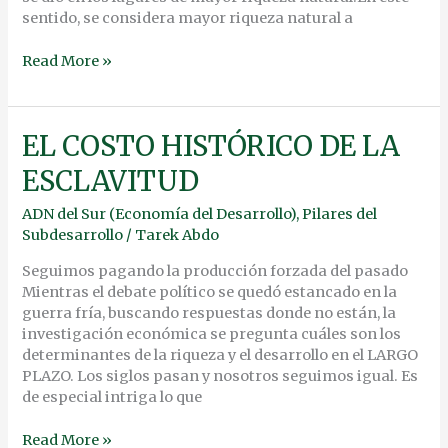
sentido, se considera mayor riqueza natural a
Read More »
EL
EL COSTO HISTÓRICO DE LA
COSTO
ESCLAVITUD
HISTÓRICO
DE
ADN del Sur (Economía del Desarrollo)
,
Pilares del
LA
Subdesarrollo
/
Tarek Abdo
ESCLAVITUD
Seguimos pagando la producción forzada del pasado
Mientras el debate político se quedó estancado en la
guerra fría, buscando respuestas donde no están, la
investigación económica se pregunta cuáles son los
determinantes de la riqueza y el desarrollo en el LARGO
PLAZO. Los siglos pasan y nosotros seguimos igual. Es
de especial intriga lo que
Read More »