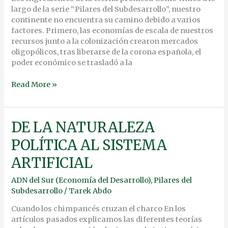
largo de la serie “Pilares del Subdesarrollo”, nuestro
continente no encuentra su camino debido a varios
factores. Primero, las economías de escala de nuestros
recursos junto a la colonización crearon mercados
oligopólicos, tras liberarse de la corona española, el
poder económico se trasladó a la
Read More »
DE
DE LA NATURALEZA
LA
POLÍTICA AL SISTEMA
NATURALEZA
POLÍTICA
ARTIFICIAL
AL
SISTEMA
ADN del Sur (Economía del Desarrollo)
,
Pilares del
ARTIFICIAL
Subdesarrollo
/
Tarek Abdo
Cuando los chimpancés cruzan el charco En los
artículos pasados explicamos las diferentes teorías