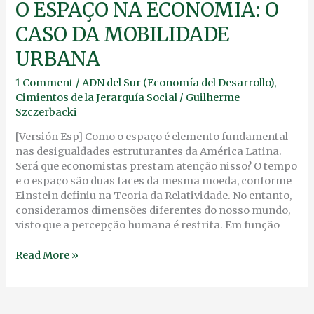
O
O ESPAÇO NA ECONOMIA: O
ESPAÇO
CASO DA MOBILIDADE
NA
ECONOMIA:
URBANA
O
CASO
1 Comment
/
ADN del Sur (Economía del Desarrollo)
,
DA
Cimientos de la Jerarquía Social
/
Guilherme
MOBILIDADE
Szczerbacki
URBANA
[Versión Esp] Como o espaço é elemento fundamental
nas desigualdades estruturantes da América Latina.
Será que economistas prestam atenção nisso? O tempo
e o espaço são duas faces da mesma moeda, conforme
Einstein definiu na Teoria da Relatividade. No entanto,
consideramos dimensões diferentes do nosso mundo,
visto que a percepção humana é restrita. Em função
Read More »