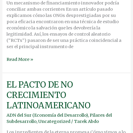
Un mecanismo de financiamiento innovador podría
conciliar ambas corrientes En un artículo pasado
explicamos cómo las ONGs desprestigiadas por su
poca eficacia encontraron en una técnica de estudio
económico la salvación que les devolvería la
legitimidad. Así, los ensayos de control aleatorio
(“RCTs”) pasaron de ser una práctica coincidencial a
ser el principal instrumento de
Read More »
EL
EL PACTO DE NO
PACTO
CRECIMIENTO
DE
NO
LATINOAMERICANO
CRECIMIENTO
LATINOAMERICANO
ADN del Sur (Economía del Desarrollo)
,
Pilares del
Subdesarrollo
,
Uncategorized
/
Tarek Abdo
Los ingredientes de la eterna promesa Cómo vimos a lo