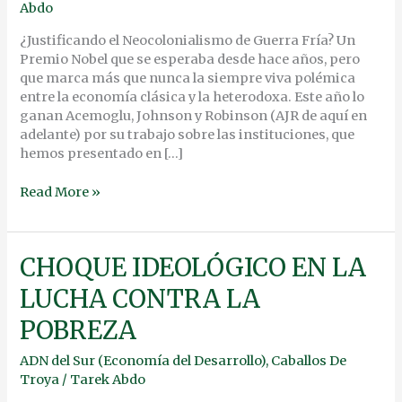
SUR
Abdo
BAJO
EL
¿Justificando el Neocolonialismo de Guerra Fría? Un
LENTE
Premio Nobel que se esperaba desde hace años, pero
DEL
que marca más que nunca la siempre viva polémica
NORTE
entre la economía clásica y la heterodoxa. Este año lo
ganan Acemoglu, Johnson y Robinson (AJR de aquí en
adelante) por su trabajo sobre las instituciones, que
hemos presentado en […]
Read More »
CHOQUE
CHOQUE IDEOLÓGICO EN LA
IDEOLÓGICO
LUCHA CONTRA LA
EN
LA
POBREZA
LUCHA
CONTRA
ADN del Sur (Economía del Desarrollo)
,
Caballos De
LA
Troya
/
Tarek Abdo
POBREZA