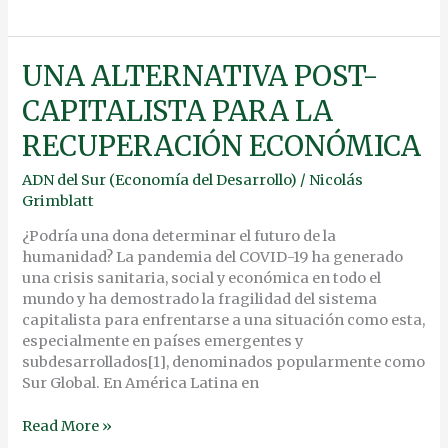
UNA
UNA ALTERNATIVA POST-
ALTERNATIVA
CAPITALISTA PARA LA
POST-
CAPITALISTA
RECUPERACIÓN ECONÓMICA
PARA
LA
ADN del Sur (Economía del Desarrollo)
/
Nicolás
RECUPERACIÓN
Grimblatt
ECONÓMICA
¿Podría una dona determinar el futuro de la
humanidad? La pandemia del COVID-19 ha generado
una crisis sanitaria, social y económica en todo el
mundo y ha demostrado la fragilidad del sistema
capitalista para enfrentarse a una situación como esta,
especialmente en países emergentes y
subdesarrollados[1], denominados popularmente como
Sur Global. En América Latina en
Read More »