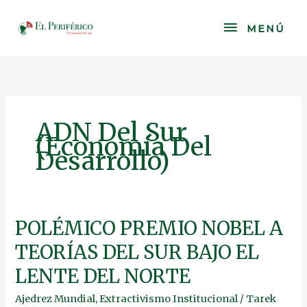
Skip
to
MENÚ
MENÚ
content
ADN Del Sur
(Economía Del
Desarrollo)
POLÉMICO
POLÉMICO PREMIO NOBEL A
PREMIO
TEORÍAS DEL SUR BAJO EL
NOBEL
A
LENTE DEL NORTE
TEORÍAS
DEL
Ajedrez Mundial
,
Extractivismo Institucional
/
Tarek