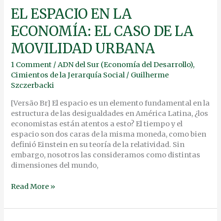
EL
EL ESPACIO EN LA
ESPACIO
ECONOMÍA: EL CASO DE LA
EN
LA
MOVILIDAD URBANA
ECONOMÍA:
EL
1 Comment
/
ADN del Sur (Economía del Desarrollo)
,
CASO
Cimientos de la Jerarquía Social
/
Guilherme
DE
Szczerbacki
LA
MOVILIDAD
[Versão Br] El espacio es un elemento fundamental en la
URBANA
estructura de las desigualdades en América Latina, ¿los
economistas están atentos a esto? El tiempo y el
espacio son dos caras de la misma moneda, como bien
definió Einstein en su teoría de la relatividad. Sin
embargo, nosotros las consideramos como distintas
dimensiones del mundo,
Read More »