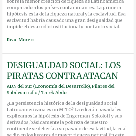
sobre la menor creación de riqueza de Latinoamérica
comparado a los países contaminantes. La primera
hipótesis es la de la riqueza natural y la esclavitud. Esa
esclavitud habría causado una gran desigualdad que
impide el desarrollo institucional y por tanto social.
Read More »
DESIGUALDAD
DESIGUALDAD SOCIAL: LOS
SOCIAL:
PIRATAS CONTRAATACAN
LOS
PIRATAS
ADN del Sur (Economía del Desarrollo)
,
Pilares del
CONTRAATACAN
Subdesarrollo
/
Tarek Abdo
¿La persistencia histórica de la desigualdad social
Latinoamericana es un MITO? La edición pasada les
explicamos la hipótesis de Engerman-Sokoloff y sus
derivados, básicamente la pobreza de nuestro
continente se debería a su pasado de esclavitud, la cual
se dio en los lugares de mayor riqueza natural.En este