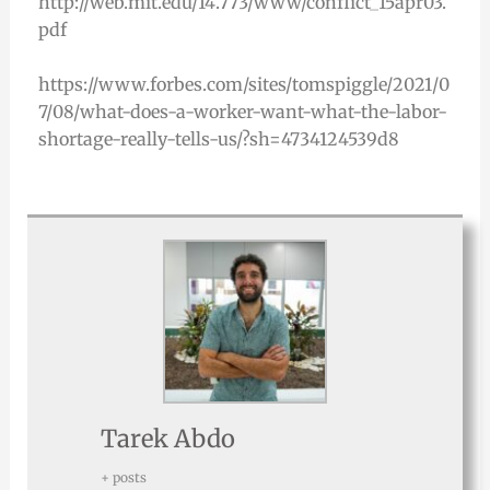
http://web.mit.edu/14.773/www/conflict_15apr03.
pdf
https://www.forbes.com/sites/tomspiggle/2021/0
7/08/what-does-a-worker-want-what-the-labor-
shortage-really-tells-us/?sh=4734124539d8
Tarek Abdo
+ posts