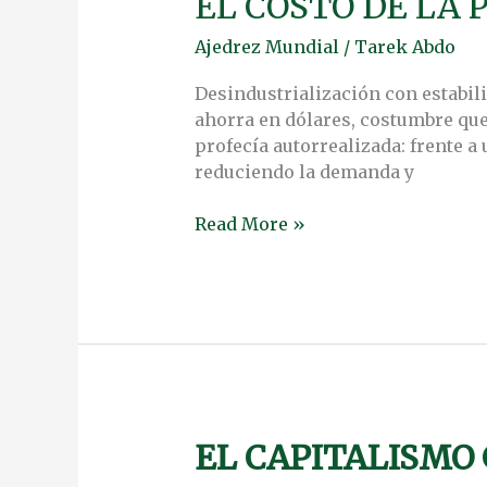
EL COSTO DE LA
COSTO
Ajedrez Mundial
/
Tarek Abdo
DE
LA
Desindustrialización con estabili
POTENCIAL
ahorra en dólares, costumbre que
DOLARIZACIÓN
profecía autorrealizada: frente a 
ARGENTINA
reduciendo la demanda y
Read More »
EL CAPITALISMO
EL
CAPITALISMO