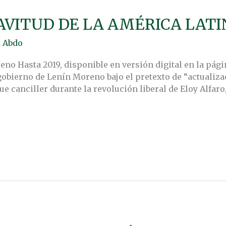
AVITUD DE LA AMÉRICA LATI
 Abdo
no Hasta 2019, disponible en versión digital en la pági
 gobierno de Lenín Moreno bajo el pretexto de “actualiz
 fue canciller durante la revolución liberal de Eloy Alfaro