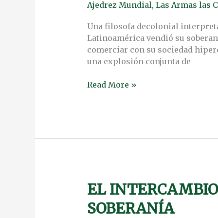
Ajedrez Mundial
,
Las Armas las C
GORE
DE
Una filosofa decolonial interpr
SAYAK
Latinoamérica vendió su soberaní
VALENCIA
comerciar con su sociedad hiperc
una explosión conjunta de
Read More »
EL INTERCAMBIO 
EL
INTERCAMBIO
SOBERANÍA
DE