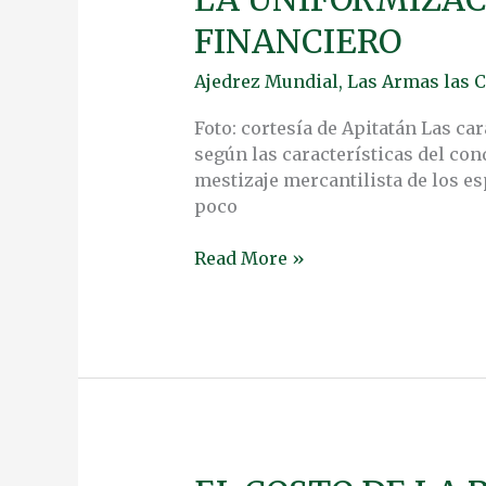
UNIFORMIZACIÓN
FINANCIERO
CULTURAL
A
Ajedrez Mundial
,
Las Armas las C
TRAVÉS
DEL
Foto: cortesía de Apitatán Las ca
SISTEMA
según las características del con
FINANCIERO
mestizaje mercantilista de los e
poco
Read More »
EL