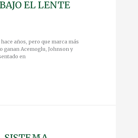
BAJO EL LENTE
e hace años, pero que marca más
 lo ganan Acemoglu, Johnson y
esentado en
L SISTEMA