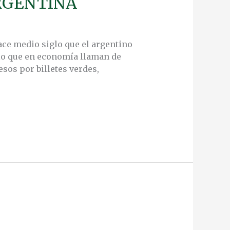
ARGENTINA
ace medio siglo que el argentino
 lo que en economía llaman de
esos por billetes verdes,