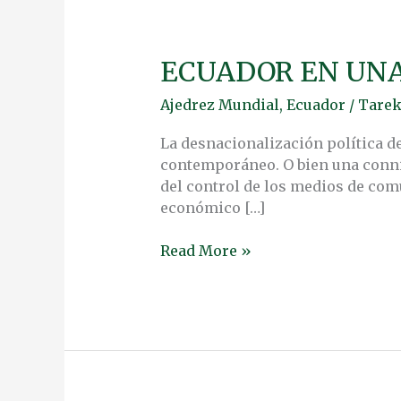
ECUADOR EN UNA
ECUADOR
EN
Ajedrez Mundial
,
Ecuador
/
Tarek
UNA
ELECCIÓN
La desnacionalización política d
DE
contemporáneo. O bien una conniv
GUERRA
del control de los medios de comu
FRÍA
económico […]
Read More »