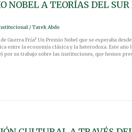
 NOBEL A TEORÍAS DEL SUR 
nstitucional
/
Tarek Abdo
 de Guerra Fría? Un Premio Nobel que se esperaba desd
ca entre la economía clásica y la heterodoxa. Este año
e) por su trabajo sobre las instituciones, que hemos pr
IÓN CULTURAL A TRAVÉS DE