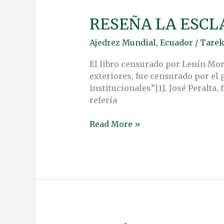
RESEÑA LA ESCL
RESEÑA
LA
Ajedrez Mundial
,
Ecuador
/
Tarek
ESCLAVITUD
DE
El libro censurado por Lenín More
LA
exteriores, fue censurado por el
AMÉRICA
institucionales”[1]. José Peralta,
LATINA
refería
Read More »