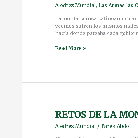
LA
Ajedrez Mundial
,
Las Armas las C
GLOBALIZACIÓN:
RIQUEZA
La montaña rusa Latinoamericana 
VS
vecinos sufren los mismos males 
SOBERANÍA
hacía donde pateaba cada gobierno
Read More »
RETOS DE LA M
RETOS
DE
Ajedrez Mundial
/
Tarek Abdo
LA
MONEDA