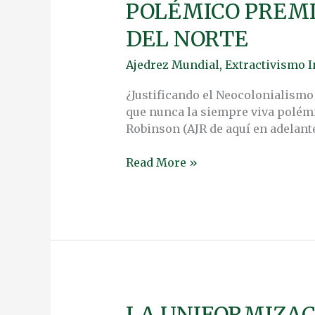
POLÉMICO PREMIO
POLÉMICO
PREMIO
DEL NORTE
NOBEL
A
Ajedrez Mundial
,
Extractivismo I
TEORÍAS
DEL
¿Justificando el Neocolonialismo
SUR
que nunca la siempre viva polémi
BAJO
Robinson (AJR de aquí en adelant
EL
LENTE
Read More »
DEL
NORTE
LA UNIFORMIZAC
LA