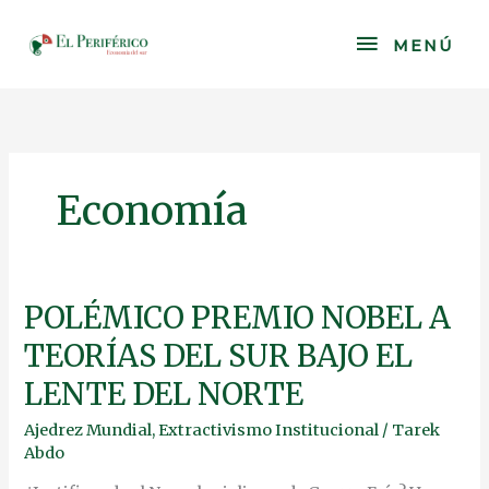
Skip
to
MENÚ
MENÚ
content
Economía
POLÉMICO
POLÉMICO PREMIO NOBEL A
PREMIO
TEORÍAS DEL SUR BAJO EL
NOBEL
A
LENTE DEL NORTE
TEORÍAS
DEL
Ajedrez Mundial
,
Extractivismo Institucional
/
Tarek
SUR
Abdo
BAJO