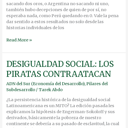
sacando dos oros, o Argentina no sacando ni uno,
también hubo decepciones de quien de por sí, no
esperaba nada, como Perú quedando en 0. Vale la pena
dar sentido a estos resultados no solo desde las
historias individuales de los
Read More »
DESIGUALDAD
DESIGUALDAD SOCIAL: LOS
SOCIAL:
PIRATAS CONTRAATACAN
LOS
PIRATAS
ADN del Sur (Economía del Desarrollo)
,
Pilares del
CONTRAATACAN
Subdesarrollo
/
Tarek Abdo
¿La persistencia histórica de la desigualdad social
Latinoamericana es un MITO? La edición pasada les
explicamos la hipótesis de Engerman-Sokoloff y sus
derivados, básicamente la pobreza de nuestro
continente se debería a su pasado de esclavitud, la cual