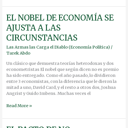
EL
EL NOBEL DE ECONOMÍA SE
NOBEL
AJUSTA A LAS
DE
ECONOMÍA
CIRCUNSTANCIAS
SE
AJUSTA
Las Armas las Carga el Diablo (Economía Política)
/
A
Tarek Abdo
LAS
CIRCUNSTANCIAS
Un clásico que demuestra teorías heterodoxas y dos
econometristas El nobel que según dicen no es premio
ha sido entregado. Como el año pasado, lo dividieron
entre 3 economistas, con la diferencia que le dieron la
mitad a uno, David Card, y el resto a otros dos, Joshua
Angrist y Guido Imbens. Muchas veces el
Read More »
EL