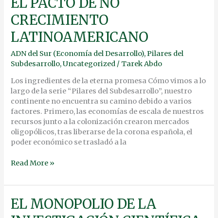
EL PACTO DE NO
PACTO
CRECIMIENTO
DE
NO
LATINOAMERICANO
CRECIMIENTO
LATINOAMERICANO
ADN del Sur (Economía del Desarrollo)
,
Pilares del
Subdesarrollo
,
Uncategorized
/
Tarek Abdo
Los ingredientes de la eterna promesa Cómo vimos a lo
largo de la serie “Pilares del Subdesarrollo”, nuestro
continente no encuentra su camino debido a varios
factores. Primero, las economías de escala de nuestros
recursos junto a la colonización crearon mercados
oligopólicos, tras liberarse de la corona española, el
poder económico se trasladó a la
Read More »
EL
EL MONOPOLIO DE LA
MONOPOLIO