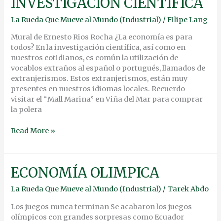
INVESTIGACIÓN CIENTÍFICA
DE
LA
La Rueda Que Mueve al Mundo (Industrial)
/
Filipe Lang
INVESTIGACIÓN
CIENTÍFICA
Mural de Ernesto Rios Rocha ¿La economía es para
todos? En la investigación científica, así como en
nuestros cotidianos, es común la utilización de
vocablos extraños al español o portugués, llamados de
extranjerismos. Estos extranjerismos, están muy
presentes en nuestros idiomas locales. Recuerdo
visitar el “Mall Marina” en Viña del Mar para comprar
la polera
Read More »
ECONOMÍA
ECONOMÍA OLIMPICA
OLIMPICA
La Rueda Que Mueve al Mundo (Industrial)
/
Tarek Abdo
Los juegos nunca terminan Se acabaron los juegos
olímpicos con grandes sorpresas como Ecuador