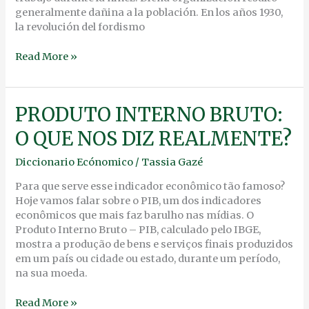
generalmente dañina a la población. En los años 1930,
la revolución del fordismo
Read More »
PRODUTO
PRODUTO INTERNO BRUTO:
INTERNO
O QUE NOS DIZ REALMENTE?
BRUTO:
O
Diccionario Ecónomico
/
Tassia Gazé
QUE
NOS
Para que serve esse indicador econômico tão famoso?
DIZ
Hoje vamos falar sobre o PIB, um dos indicadores
REALMENTE?
econômicos que mais faz barulho nas mídias. O
Produto Interno Bruto – PIB, calculado pelo IBGE,
mostra a produção de bens e serviços finais produzidos
em um país ou cidade ou estado, durante um período,
na sua moeda.
Read More »