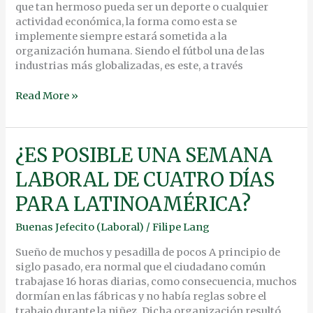
que tan hermoso pueda ser un deporte o cualquier
actividad económica, la forma como esta se
implemente siempre estará sometida a la
organización humana. Siendo el fútbol una de las
industrias más globalizadas, es este, a través
Read More »
¿ES
¿ES POSIBLE UNA SEMANA
POSIBLE
LABORAL DE CUATRO DÍAS
UNA
SEMANA
PARA LATINOAMÉRICA?
LABORAL
DE
Buenas Jefecito (Laboral)
/
Filipe Lang
CUATRO
DÍAS
Sueño de muchos y pesadilla de pocos A principio de
PARA
siglo pasado, era normal que el ciudadano común
LATINOAMÉRICA?
trabajase 16 horas diarias, como consecuencia, muchos
dormían en las fábricas y no había reglas sobre el
trabajo durante la niñez. Dicha organización resultó