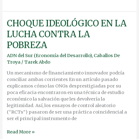
CHOQUE
CHOQUE IDEOLÓGICO EN LA
IDEOLÓGICO
LUCHA CONTRA LA
EN
LA
POBREZA
LUCHA
CONTRA
ADN del Sur (Economía del Desarrollo)
,
Caballos De
LA
Troya
/
Tarek Abdo
POBREZA
Un mecanismo de financiamiento innovador podría
conciliar ambas corrientes En un artículo pasado
explicamos cómo las ONGs desprestigiadas por su
poca eficacia encontraron en una técnica de estudio
económico la salvación que les devolvería la
legitimidad. Así, los ensayos de control aleatorio
(“RCTs”) pasaron de ser una práctica coincidencial a
ser el principal instrumento de
Read More »