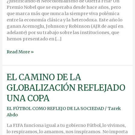
EL
¿Justificando el Neocolonialismo de Guerra Fría? Un
LENTE
Premio Nobel que se esperaba desde hace años, pero
DEL
que marca más que nunca la siempre viva polémica
NORTE
entre la economía clásica y la heterodoxa. Este año lo
ganan Acemoglu, Johnson y Robinson (AJR de aquí en
adelante) por su trabajo sobre las instituciones, que
hemos presentado en […]
Read More »
EL
EL CAMINO DE LA
CAMINO
GLOBALIZACIÓN REFLEJADO
DE
LA
UNA COPA
GLOBALIZACIÓN
REFLEJADO
EL FÚTBOL COMO REFLEJO DE LA SOCIEDAD
/
Tarek
UNA
Abdo
COPA
La FIFA funciona igual a tu gobierno Fútbol, lo vivimos,
lo respiramos, lo amamos, nos inspiramos. No importa