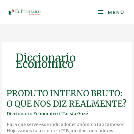
Skip
to
MENÚ
MENÚ
content
Diccionario
Ecónomico
PRODUTO
PRODUTO INTERNO BRUTO:
INTERNO
O QUE NOS DIZ REALMENTE?
BRUTO:
O
Diccionario Ecónomico
/
Tassia Gazé
QUE
NOS
Para que serve esse indicador econômico tão famoso?
DIZ
Hoje vamos falar sobre o PIB, um dos indicadores