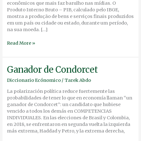
REALMENTE?
econômicos que mais faz barulho nas mídias. O
Produto Interno Bruto – PIB, calculado pelo IBGE,
mostra a produção de bens e serviços finais produzidos
em um país ou cidade ou estado, durante um período,
na sua moeda. […]
Read More »
Ganador
Ganador de Condorcet
de
Diccionario Ecónomico
/
Tarek Abdo
Condorcet
La polarización política reduce fuertemente las
probabilidades de tener lo que en economía llaman “un
ganador de Condorcet”: un candidato que hubiese
vencido a todos los demás en COMPETENCIAS
INDIVIDUALES. En las elecciones de Brasil y Colombia,
en 2018, se enfrentaron en segunda vuelta la izquierda
más extrema, Haddad y Petro, y la extrema derecha,