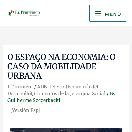
Skip
MENÚ
to
MENÚ
content
O ESPAÇO NA ECONOMIA: O
CASO DA MOBILIDADE
URBANA
1 Comment
/
ADN del Sur (Economía del
Desarrollo)
,
Cimientos de la Jerarquía Social
/ By
Guilherme Szczerbacki
[Versión Esp]