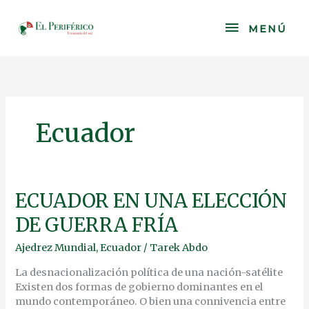
Skip
to
MENÚ
MENÚ
content
Ecuador
ECUADOR
ECUADOR EN UNA ELECCIÓN
EN
DE GUERRA FRÍA
UNA
ELECCIÓN
Ajedrez Mundial
,
Ecuador
/
Tarek Abdo
DE
GUERRA
La desnacionalización política de una nación-satélite
FRÍA
Existen dos formas de gobierno dominantes en el
mundo contemporáneo. O bien una connivencia entre