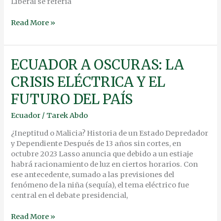
Liberal se refería
Read More »
ECUADOR
ECUADOR A OSCURAS: LA
A
CRISIS ELÉCTRICA Y EL
OSCURAS:
LA
FUTURO DEL PAÍS
CRISIS
ELÉCTRICA
Ecuador
/
Tarek Abdo
Y
EL
¿Ineptitud o Malicia? Historia de un Estado Depredador
FUTURO
y Dependiente Después de 13 años sin cortes, en
DEL
octubre 2023 Lasso anuncia que debido a un estiaje
PAÍS
habrá racionamiento de luz en ciertos horarios. Con
ese antecedente, sumado a las previsiones del
fenómeno de la niña (sequía), el tema eléctrico fue
central en el debate presidencial,
Read More »