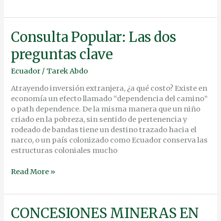
Consulta
Consulta Popular: Las dos
Popular:
preguntas clave
Las
dos
Ecuador
/
Tarek Abdo
preguntas
clave
Atrayendo inversión extranjera, ¿a qué costo? Existe en
economía un efecto llamado “dependencia del camino”
o path dependence. De la misma manera que un niño
criado en la pobreza, sin sentido de pertenencia y
rodeado de bandas tiene un destino trazado hacia el
narco, o un país colonizado como Ecuador conserva las
estructuras coloniales mucho
Read More »
CONCESIONES
CONCESIONES MINERAS EN
MINERAS