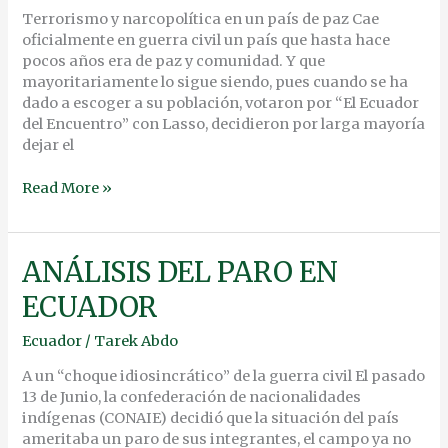
Terrorismo y narcopolítica en un país de paz Cae
oficialmente en guerra civil un país que hasta hace
pocos años era de paz y comunidad. Y que
mayoritariamente lo sigue siendo, pues cuando se ha
dado a escoger a su población, votaron por “El Ecuador
del Encuentro” con Lasso, decidieron por larga mayoría
dejar el
Read More »
ANÁLISIS
ANÁLISIS DEL PARO EN
DEL
ECUADOR
PARO
EN
Ecuador
/
Tarek Abdo
ECUADOR
A un “choque idiosincrático” de la guerra civil El pasado
13 de Junio, la confederación de nacionalidades
indígenas (CONAIE) decidió que la situación del país
ameritaba un paro de sus integrantes, el campo ya no