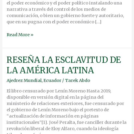
el poder económico y el poder político instalando una
narrativa a través del control de los medios de
comunicación, o bien un gobierno fuerte y autoritario,
que en su pugna con el poder económico […]
Read More »
RESEÑA
RESEÑA LA ESCLAVITUD DE
LA
LA AMÉRICA LATINA
ESCLAVITUD
DE
Ajedrez Mundial
,
Ecuador
/
Tarek Abdo
LA
AMÉRICA
El libro censurado por Lenín Moreno Hasta 2019,
LATINA
disponible en versión digital en la página del
ministerio de relaciones exteriores, fue censurado por
el gobierno de Lenín Moreno bajo el pretexto de
“actualización de información en páginas
institucionales”[1]. José Peralta, fue canciller durante la
revolución liberal de Eloy Alfaro, cuando la ideología