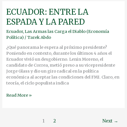
ECUADOR:
ECUADOR: ENTRE LA
ENTRE
ESPADA Y LA PARED
LA
ESPADA
Ecuador
,
Las Armas las Carga el Diablo (Economía
Y
Política)
/
Tarek Abdo
LA
PARED
¿Qué panorama le espera al próximo presidente?
Poniendo en contexto, durante los últimos 4 años el
Ecuador vivió un desgobierno. Lenin Moreno, el
candidato de Correa, metió preso a su vicepresidente
Jorge Glass y dio un giro radical en la política
económica al aceptar las condiciones del FMI. Claro, en
teoría, el ciclo populista indica
Read More »
1
2
Next
→