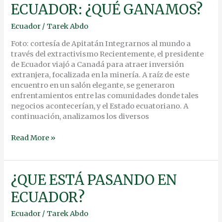
ECUADOR: ¿QUÉ GANAMOS?
EN
ECUADOR:
Ecuador
/
Tarek Abdo
¿QUÉ
GANAMOS?
Foto: cortesía de Apitatán Integrarnos al mundo a
través del extractivismo Recientemente, el presidente
de Ecuador viajó a Canadá para atraer inversión
extranjera, focalizada en la minería. A raíz de este
encuentro en un salón elegante, se generaron
enfrentamientos entre las comunidades donde tales
negocios acontecerían, y el Estado ecuatoriano. A
continuación, analizamos los diversos
Read More »
¿QUE
¿QUE ESTÁ PASANDO EN
ESTÁ
ECUADOR?
PASANDO
EN
Ecuador
/
Tarek Abdo
ECUADOR?