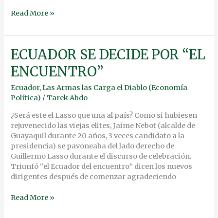
Read More »
ECUADOR
ECUADOR SE DECIDE POR “EL
SE
ENCUENTRO”
DECIDE
POR
Ecuador
,
Las Armas las Carga el Diablo (Economía
“EL
Política)
/
Tarek Abdo
ENCUENTRO”
¿Será este el Lasso que una al país? Como si hubiesen
rejuvenecido las viejas elites, Jaime Nebot (alcalde de
Guayaquil durante 20 años, 3 veces candidato a la
presidencia) se pavoneaba del lado derecho de
Guillermo Lasso durante el discurso de celebración.
Triunfó “el Ecuador del encuentro” dicen los nuevos
dirigentes después de comenzar agradeciendo
Read More »