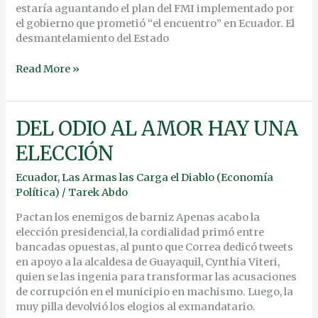
estaría aguantando el plan del FMI implementado por
el gobierno que prometió “el encuentro” en Ecuador. El
desmantelamiento del Estado
Read More »
DEL
DEL ODIO AL AMOR HAY UNA
ODIO
ELECCIÓN
AL
AMOR
Ecuador
,
Las Armas las Carga el Diablo (Economía
HAY
Política)
/
Tarek Abdo
UNA
ELECCIÓN
Pactan los enemigos de barniz Apenas acabo la
elección presidencial, la cordialidad primó entre
bancadas opuestas, al punto que Correa dedicó tweets
en apoyo a la alcaldesa de Guayaquil, Cynthia Viteri,
quien se las ingenia para transformar las acusaciones
de corrupción en el municipio en machismo. Luego, la
muy pilla devolvió los elogios al exmandatario.