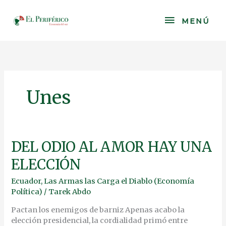
Skip
to
MENÚ
MENÚ
content
Unes
DEL
DEL ODIO AL AMOR HAY UNA
ODIO
ELECCIÓN
AL
AMOR
Ecuador
,
Las Armas las Carga el Diablo (Economía
HAY
Política)
/
Tarek Abdo
UNA
ELECCIÓN
Pactan los enemigos de barniz Apenas acabo la
elección presidencial, la cordialidad primó entre