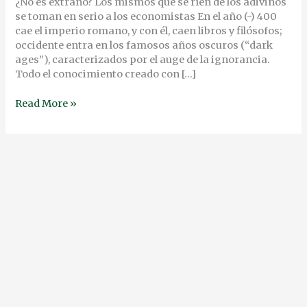
¿No es extraño? Los mismos que se ríen de los adivinos
se toman en serio a los economistas En el año (-) 400
cae el imperio romano, y con él, caen libros y filósofos;
occidente entra en los famosos años oscuros (“dark
ages”), caracterizados por el auge de la ignorancia.
Todo el conocimiento creado con […]
Read More »