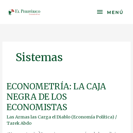
Skip
to
MENÚ
MENÚ
content
Sistemas
ECONOMETRÍA:
ECONOMETRÍA: LA CAJA
LA
NEGRA DE LOS
CAJA
NEGRA
ECONOMISTAS
DE
LOS
Las Armas las Carga el Diablo (Economía Política)
/
ECONOMISTAS
Tarek Abdo