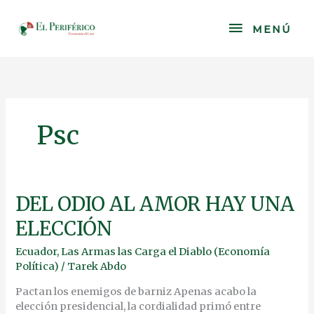
Skip
to
MENÚ
MENÚ
content
Psc
DEL
DEL ODIO AL AMOR HAY UNA
ODIO
ELECCIÓN
AL
AMOR
Ecuador
,
Las Armas las Carga el Diablo (Economía
HAY
Política)
/
Tarek Abdo
UNA
ELECCIÓN
Pactan los enemigos de barniz Apenas acabo la
elección presidencial, la cordialidad primó entre