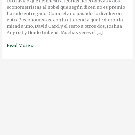
CIRCUNSTANCIAS
Un clásico que demuestra teorías heterodoxas y dos
econometristas El nobel que según dicen no es premio
ha sido entregado. Como el año pasado, lo dividieron
entre 3 economistas, con la diferencia que le dieron la
mitad a uno, David Card, y el resto a otros dos, Joshua
Angrist y Guido Imbens. Muchas veces el […]
Read More »