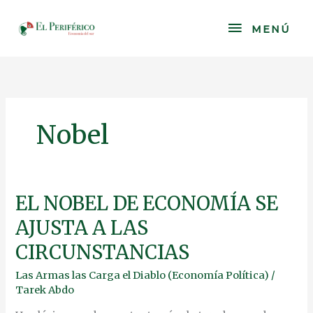
Skip
to
MENÚ
MENÚ
content
Nobel
EL
EL NOBEL DE ECONOMÍA SE
NOBEL
AJUSTA A LAS
DE
ECONOMÍA
CIRCUNSTANCIAS
SE
AJUSTA
Las Armas las Carga el Diablo (Economía Política)
/
A
Tarek Abdo
LAS