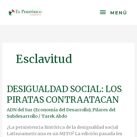
Skip
to
MENÚ
MENÚ
content
Esclavitud
DESIGUALDAD
DESIGUALDAD SOCIAL: LOS
SOCIAL:
PIRATAS CONTRAATACAN
LOS
PIRATAS
ADN del Sur (Economía del Desarrollo)
,
Pilares del
CONTRAATACAN
Subdesarrollo
/
Tarek Abdo
¿La persistencia histórica de la desigualdad social
Latinoamericana es un MITO? La edición pasada les