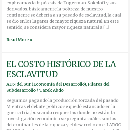
explicamos la hipótesis de Engerman-Sokoloff y sus
derivados, básicamente la pobreza de nuestro
continente se debería a su pasado de esclavitud, la cual
se dio en los lugares de mayor riqueza natural.En este
sentido, se considera mayor riqueza natural a […]
Read More »
EL
EL COSTO HISTÓRICO DE LA
COSTO
ESCLAVITUD
HISTÓRICO
DE
ADN del Sur (Economía del Desarrollo)
,
Pilares del
LA
Subdesarrollo
/
Tarek Abdo
ESCLAVITUD
Seguimos pagando la producción forzada del pasado
Mientras el debate político se quedó estancado en la
guerra fría, buscando respuestas donde no están, la
investigación económica se pregunta cuáles son los
determinantes de la riqueza y el desarrollo en el LARGO