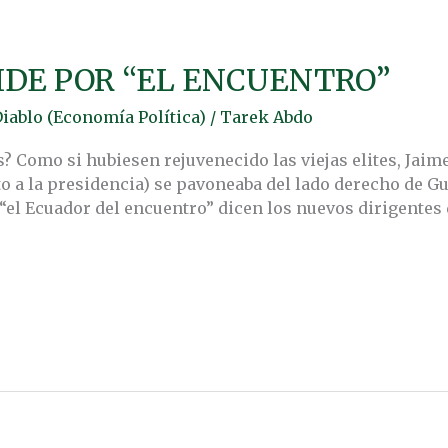
IDE POR “EL ENCUENTRO”
Diablo (Economía Política)
/
Tarek Abdo
ís? Como si hubiesen rejuvenecido las viejas elites, Jaim
to a la presidencia) se pavoneaba del lado derecho de G
 “el Ecuador del encuentro” dicen los nuevos dirigente