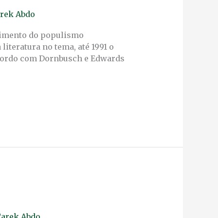
rek Abdo
gimento do populismo
iteratura no tema, até 1991 o
cordo com Dornbusch e Edwards
arek Abdo