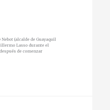
e Nebot (alcalde de Guayaquil
uillermo Lasso durante el
s después de comenzar