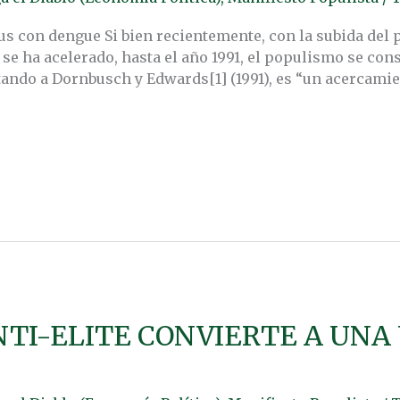
us con dengue Si bien recientemente, con la subida del 
 se ha acelerado, hasta el año 1991, el populismo se co
ndo a Dornbusch y Edwards[1] (1991), es “un acercamien
NTI-ELITE CONVIERTE A UNA