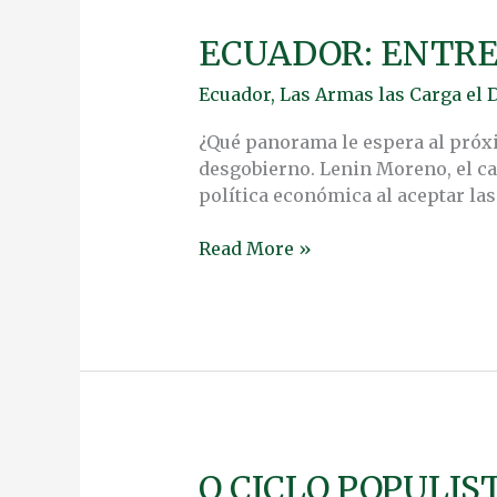
ECUADOR: ENTRE
ECUADOR:
ENTRE
Ecuador
,
Las Armas las Carga el 
LA
ESPADA
¿Qué panorama le espera al próxi
Y
desgobierno. Lenin Moreno, el can
LA
política económica al aceptar las 
PARED
Read More »
O CICLO POPULI
O