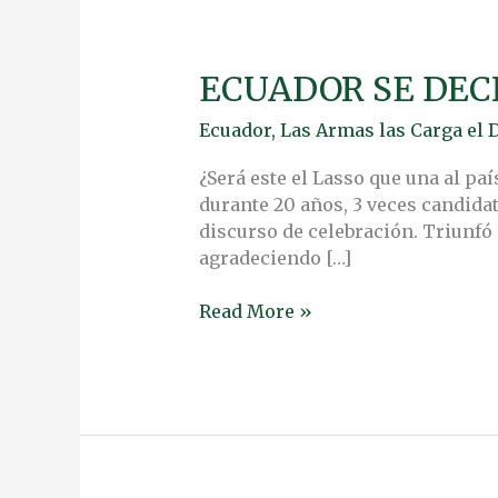
ECUADOR SE DEC
ECUADOR
SE
Ecuador
,
Las Armas las Carga el 
DECIDE
POR
¿Será este el Lasso que una al pa
“EL
durante 20 años, 3 veces candida
ENCUENTRO”
discurso de celebración. Triunfó
agradeciendo […]
Read More »