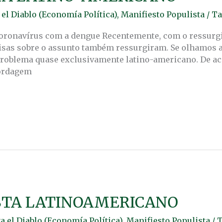
el Diablo (Economía Política)
,
Manifiesto Populista
/
Ta
 coronavírus com a dengue Recentemente, com o ressur
sas sobre o assunto também ressurgiram. Se olhamos a l
roblema quase exclusivamente latino-americano. De a
bordagem
ISTA LATINOAMERICANO
a el Diablo (Economía Política)
,
Manifiesto Populista
/
T