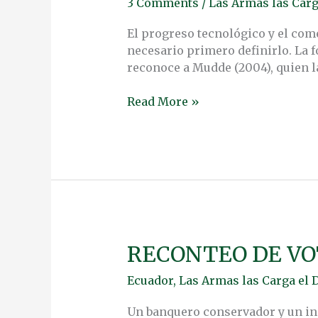
3 Comments
/
Las Armas las Carg
CONVIERTE
A
El progreso tecnológico y el com
UNA
necesario primero definirlo. La f
UNICA
reconoce a Mudde (2004), quien la
PERSONA
EN
Read More »
LA
ELITE
RECONTEO DE VO
RECONTEO
DE
Ecuador
,
Las Armas las Carga el 
VOTOS
EN
Un banquero conservador y un ind
ECUADOR