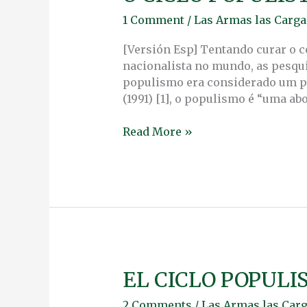
CICLO
1 Comment
/
Las Armas las Carga 
POPULISTA
LATINO-
[Versión Esp] Tentando curar o
AMERICANO
nacionalista no mundo, as pesqui
populismo era considerado um p
(1991) [1], o populismo é “uma a
Read More »
EL CICLO POPUL
EL
CICLO
2 Comments
/
Las Armas las Carg
POPULISTA