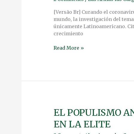
LATINOAMERICANO
[Versão Br] Curando el coronavir
mundo, la investigación del tema
únicamente Latinoamericano. Cita
crecimiento
Read More »
EL POPULISMO A
EL
POPULISMO
EN LA ELITE
ANTI-
ELITE