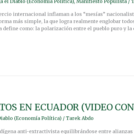
a el Diablo (Economía Política)
,
Manifiesto Populista
/
T
ercio internacional inflaman a los “mesías” nacionalis
orma más simple, la que logra realmente englobar todos 
 define como: la polarización entre el pueblo puro y la e
TOS EN ECUADOR (VIDEO CON
Diablo (Economía Política)
/
Tarek Abdo
ígena anti-extractivista equilibrándose entre alianzas