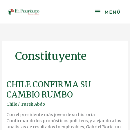
Skip
to
MENÚ
MENÚ
content
Constituyente
CHILE
CHILE CONFIRMA SU
CONFIRMA
CAMBIO RUMBO
SU
CAMBIO
Chile
/
Tarek Abdo
RUMBO
Con el presidente más joven de su historia
Confirmando los pronósticos políticos, y alejando a los
analistas de resultados inexplicables, Gabriel Boric, un