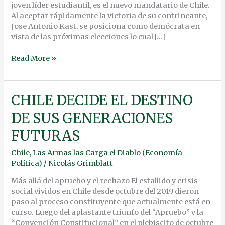
joven líder estudiantil, es el nuevo mandatario de Chile.
Al aceptar rápidamente la victoria de su contrincante,
Jose Antonio Kast, se posiciona como demócrata en
vista de las próximas elecciones lo cual […]
Read More »
CHILE
CHILE DECIDE EL DESTINO
DECIDE
DE SUS GENERACIONES
EL
DESTINO
FUTURAS
DE
SUS
Chile
,
Las Armas las Carga el Diablo (Economía
GENERACIONES
Política)
/
Nicolás Grimblatt
FUTURAS
Más allá del apruebo y el rechazo El estallido y crisis
social vividos en Chile desde octubre del 2019 dieron
paso al proceso constituyente que actualmente está en
curso. Luego del aplastante triunfo del “Apruebo” y la
“Convención Constitucional” en el plebiscito de octubre