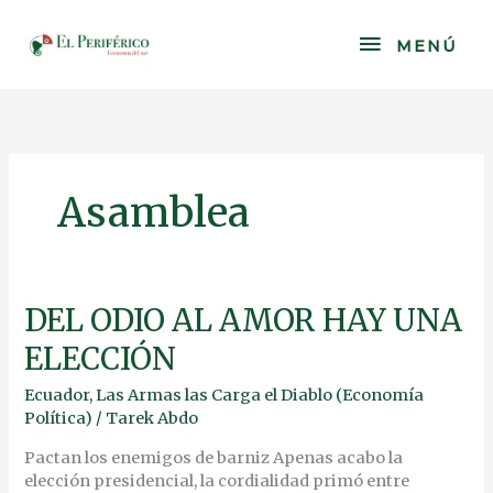
Skip
to
MENÚ
MENÚ
content
Asamblea
DEL
DEL ODIO AL AMOR HAY UNA
ODIO
ELECCIÓN
AL
AMOR
Ecuador
,
Las Armas las Carga el Diablo (Economía
HAY
Política)
/
Tarek Abdo
UNA
ELECCIÓN
Pactan los enemigos de barniz Apenas acabo la
elección presidencial, la cordialidad primó entre