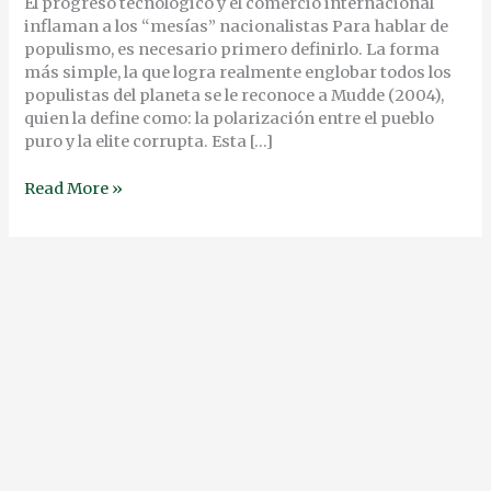
PERSONA
El progreso tecnológico y el comercio internacional
EN
inflaman a los “mesías” nacionalistas Para hablar de
LA
populismo, es necesario primero definirlo. La forma
ELITE
más simple, la que logra realmente englobar todos los
populistas del planeta se le reconoce a Mudde (2004),
quien la define como: la polarización entre el pueblo
puro y la elite corrupta. Esta […]
Read More »