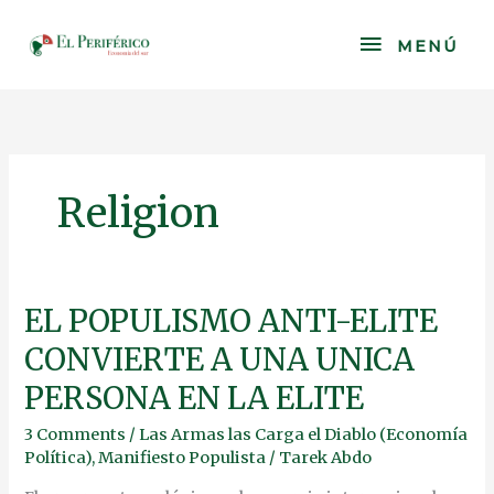
Skip
to
MENÚ
MENÚ
content
Religion
EL
EL POPULISMO ANTI-ELITE
POPULISMO
CONVIERTE A UNA UNICA
ANTI-
ELITE
PERSONA EN LA ELITE
CONVIERTE
A
3 Comments
/
Las Armas las Carga el Diablo (Economía
UNA
Política)
,
Manifiesto Populista
/
Tarek Abdo
UNICA