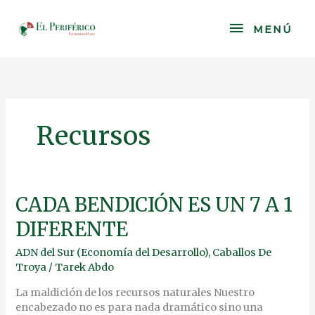
Skip
to
MENÚ
MENÚ
content
Recursos
CADA
CADA BENDICIÓN ES UN 7 A 1
BENDICIÓN
DIFERENTE
ES
UN
ADN del Sur (Economía del Desarrollo)
,
Caballos De
7
Troya
/
Tarek Abdo
A
1
La maldición de los recursos naturales Nuestro
DIFERENTE
encabezado no es para nada dramático sino una