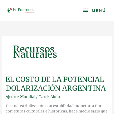
Skip
to
MENÚ
MENÚ
content
Recursos
Naturales
EL
EL COSTO DE LA POTENCIAL
COSTO
DOLARIZACIÓN ARGENTINA
DE
LA
Ajedrez Mundial
/
Tarek Abdo
POTENCIAL
DOLARIZACIÓN
Desindustrialización con estabilidad monetaria Por
ARGENTINA
conjeturas culturales e históricas, hace medio siglo que