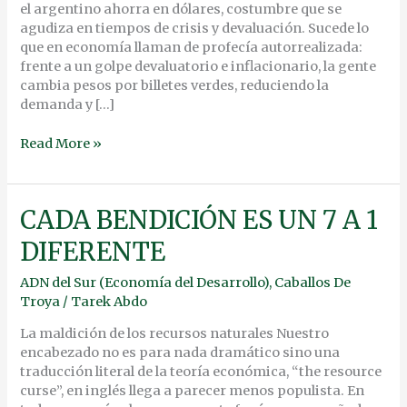
el argentino ahorra en dólares, costumbre que se
agudiza en tiempos de crisis y devaluación. Sucede lo
que en economía llaman de profecía autorrealizada:
frente a un golpe devaluatorio e inflacionario, la gente
cambia pesos por billetes verdes, reduciendo la
demanda y […]
Read More »
CADA
CADA BENDICIÓN ES UN 7 A 1
BENDICIÓN
DIFERENTE
ES
UN
ADN del Sur (Economía del Desarrollo)
,
Caballos De
7
Troya
/
Tarek Abdo
A
1
La maldición de los recursos naturales Nuestro
DIFERENTE
encabezado no es para nada dramático sino una
traducción literal de la teoría económica, “the resource
curse”, en inglés llega a parecer menos populista. En