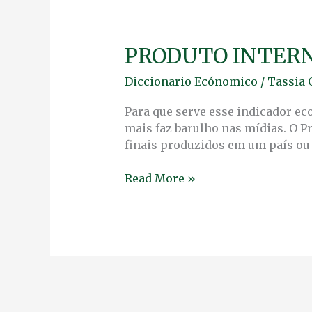
PRODUTO INTERN
PRODUTO
INTERNO
Diccionario Ecónomico
/
Tassia 
BRUTO:
O
Para que serve esse indicador e
QUE
mais faz barulho nas mídias. O P
NOS
finais produzidos em um país ou 
DIZ
REALMENTE?
Read More »