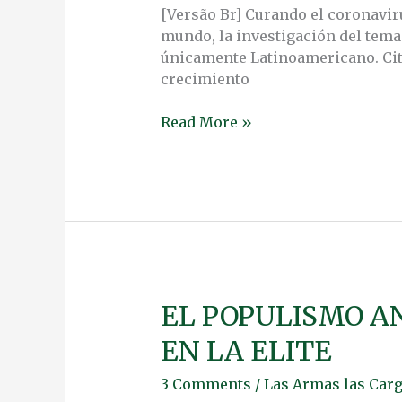
[Versão Br] Curando el coronavir
mundo, la investigación del tema
únicamente Latinoamericano. Cita
crecimiento
Read More »
EL POPULISMO A
EL
POPULISMO
EN LA ELITE
ANTI-
ELITE
3 Comments
/
Las Armas las Carg
CONVIERTE