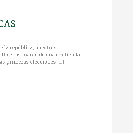
RCAS
de la república, nuestros
ello en el marco de una contienda
las primeras elecciones […]