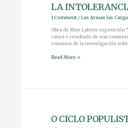
LA INTOLERANCI
LA
INTOLERANCIA
1 Comment
/
Las Armas las Carga 
COMO
GASOLINA
Obra de Mon Laferte exposición 
POLÍTICA
causa o resultado de una comunic
resumen de la investigación sobr
Read More »
O CICLO POPULI
O
CICLO