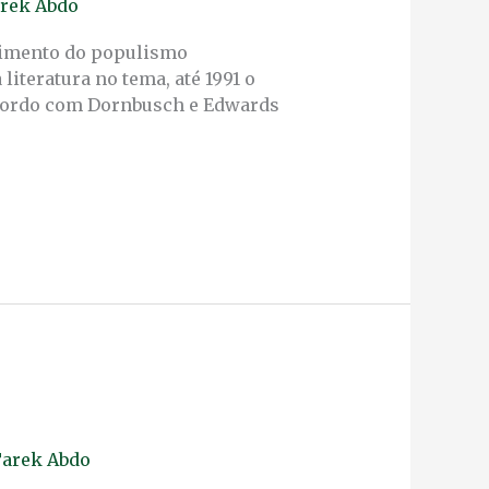
rek Abdo
gimento do populismo
iteratura no tema, até 1991 o
cordo com Dornbusch e Edwards
arek Abdo