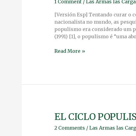
1 Comment
/
Las Armas las Carga 
POPULISTA
LATINO-
[Versión Esp] Tentando curar o
AMERICANO
nacionalista no mundo, as pesqui
populismo era considerado um p
(1991) [1], o populismo é “uma a
Read More »
EL CICLO POPUL
EL
CICLO
2 Comments
/
Las Armas las Carg
POPULISTA
LATINOAMERICANO