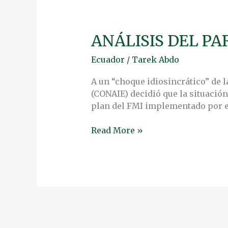
ANÁLISIS DEL P
ANÁLISIS
DEL
Ecuador
/
Tarek Abdo
PARO
EN
A un “choque idiosincrático” de l
ECUADOR
(CONAIE) decidió que la situación
plan del FMI implementado por el
Read More »