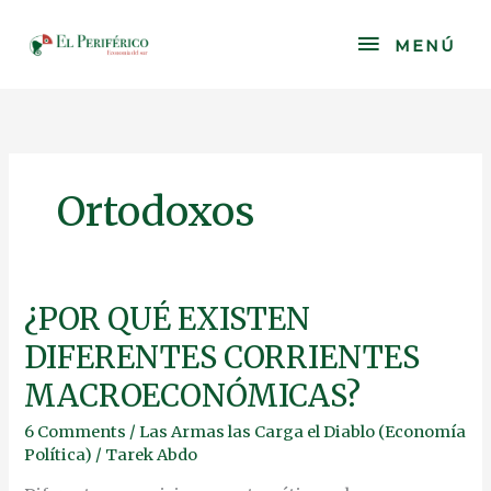
Skip
to
MENÚ
MENÚ
content
Ortodoxos
¿POR
¿POR QUÉ EXISTEN
QUÉ
DIFERENTES CORRIENTES
EXISTEN
DIFERENTES
MACROECONÓMICAS?
CORRIENTES
MACROECONÓMICAS?
6 Comments
/
Las Armas las Carga el Diablo (Economía
Política)
/
Tarek Abdo