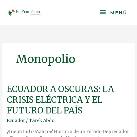
Skip
to
MENÚ
MENÚ
content
Monopolio
ECUADOR
ECUADOR A OSCURAS: LA
A
CRISIS ELÉCTRICA Y EL
OSCURAS:
LA
FUTURO DEL PAÍS
CRISIS
ELÉCTRICA
Ecuador
/
Tarek Abdo
Y
EL
¿Ineptitud o Malicia? Historia de un Estado Depredador