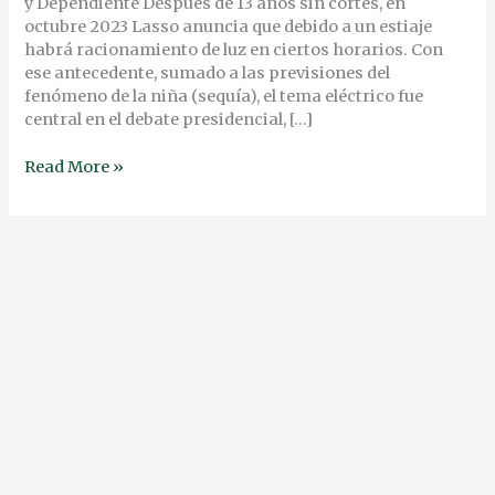
FUTURO
y Dependiente Después de 13 años sin cortes, en
DEL
octubre 2023 Lasso anuncia que debido a un estiaje
PAÍS
habrá racionamiento de luz en ciertos horarios. Con
ese antecedente, sumado a las previsiones del
fenómeno de la niña (sequía), el tema eléctrico fue
central en el debate presidencial, […]
Read More »