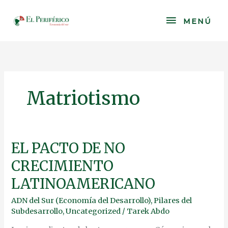
Skip
to
MENÚ
MENÚ
content
Matriotismo
EL
EL PACTO DE NO
PACTO
CRECIMIENTO
DE
NO
LATINOAMERICANO
CRECIMIENTO
LATINOAMERICANO
ADN del Sur (Economía del Desarrollo)
,
Pilares del
Subdesarrollo
,
Uncategorized
/
Tarek Abdo