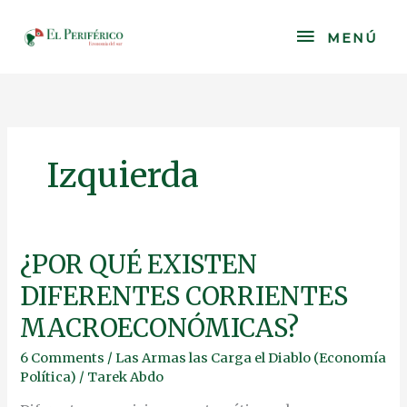
Skip
to
MENÚ
MENÚ
content
Izquierda
¿POR
¿POR QUÉ EXISTEN
QUÉ
DIFERENTES CORRIENTES
EXISTEN
DIFERENTES
MACROECONÓMICAS?
CORRIENTES
MACROECONÓMICAS?
6 Comments
/
Las Armas las Carga el Diablo (Economía
Política)
/
Tarek Abdo