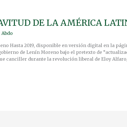
AVITUD DE LA AMÉRICA LATI
 Abdo
no Hasta 2019, disponible en versión digital en la pági
 gobierno de Lenín Moreno bajo el pretexto de “actualiz
 fue canciller durante la revolución liberal de Eloy Alfaro