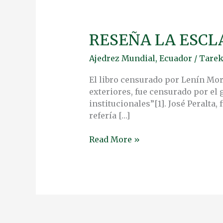
RESEÑA LA ESCL
RESEÑA
LA
Ajedrez Mundial
,
Ecuador
/
Tarek
ESCLAVITUD
DE
El libro censurado por Lenín More
LA
exteriores, fue censurado por el
AMÉRICA
institucionales”[1]. José Peralta,
LATINA
refería […]
Read More »