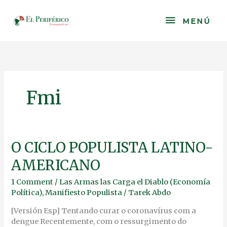
Skip
to
MENÚ
MENÚ
content
Fmi
O
O CICLO POPULISTA LATINO-
CICLO
AMERICANO
POPULISTA
LATINO-
1 Comment
/
Las Armas las Carga el Diablo (Economía
AMERICANO
Política)
,
Manifiesto Populista
/
Tarek Abdo
[Versión Esp] Tentando curar o coronavírus com a
dengue Recentemente, com o ressurgimento do