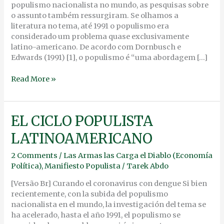
populismo nacionalista no mundo, as pesquisas sobre
o assunto também ressurgiram. Se olhamos a
literatura no tema, até 1991 o populismo era
considerado um problema quase exclusivamente
latino-americano. De acordo com Dornbusch e
Edwards (1991) [1], o populismo é “uma abordagem […]
Read More »
EL
EL CICLO POPULISTA
CICLO
LATINOAMERICANO
POPULISTA
LATINOAMERICANO
2 Comments
/
Las Armas las Carga el Diablo (Economía
Política)
,
Manifiesto Populista
/
Tarek Abdo
[Versão Br] Curando el coronavirus con dengue Si bien
recientemente, con la subida del populismo
nacionalista en el mundo, la investigación del tema se
ha acelerado, hasta el año 1991, el populismo se