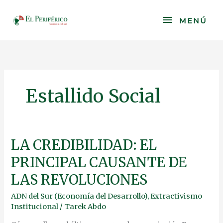
Skip
to
MENÚ
MENÚ
content
Estallido Social
LA
LA CREDIBILIDAD: EL
CREDIBILIDAD:
PRINCIPAL CAUSANTE DE
EL
PRINCIPAL
LAS REVOLUCIONES
CAUSANTE
DE
ADN del Sur (Economía del Desarrollo)
,
Extractivismo
LAS
Institucional
/
Tarek Abdo
REVOLUCIONES