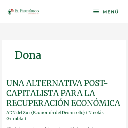
Skip
to
MENÚ
MENÚ
content
Dona
UNA
UNA ALTERNATIVA POST-
ALTERNATIVA
CAPITALISTA PARA LA
POST-
CAPITALISTA
RECUPERACIÓN ECONÓMICA
PARA
LA
ADN del Sur (Economía del Desarrollo)
/
Nicolás
RECUPERACIÓN
Grimblatt
ECONÓMICA