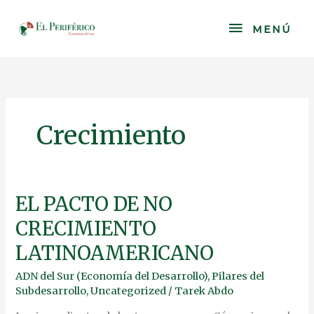
Skip
to
MENÚ
MENÚ
content
Crecimiento
EL
EL PACTO DE NO
PACTO
CRECIMIENTO
DE
NO
LATINOAMERICANO
CRECIMIENTO
LATINOAMERICANO
ADN del Sur (Economía del Desarrollo)
,
Pilares del
Subdesarrollo
,
Uncategorized
/
Tarek Abdo