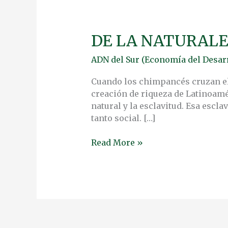
DE LA NATURALEZ
DE
LA
ADN del Sur (Economía del Desarr
NATURALEZA
POLÍTICA
Cuando los chimpancés cruzan el 
AL
creación de riqueza de Latinoamé
SISTEMA
natural y la esclavitud. Esa escl
ARTIFICIAL
tanto social. […]
Read More »