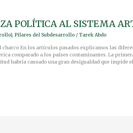
A POLÍTICA AL SISTEMA ART
ollo)
,
Pilares del Subdesarrollo
/
Tarek Abdo
charco En los artículos pasados explicamos las difere
rica comparado a los países contaminantes. La primera 
avitud habría causado una gran desigualdad que impide el