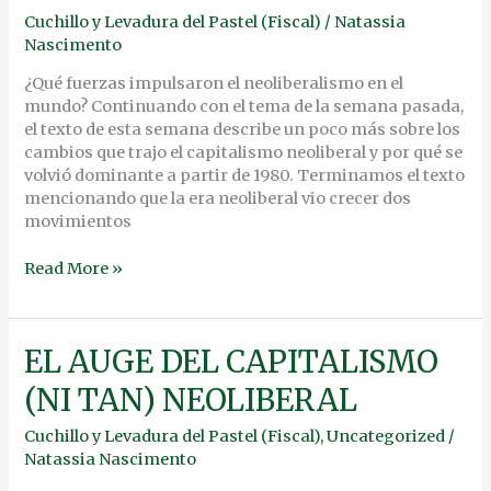
y
Cuchillo y Levadura del Pastel (Fiscal)
/
Natassia
EL
Nascimento
AUGE
DE
¿Qué fuerzas impulsaron el neoliberalismo en el
LA
mundo? Continuando con el tema de la semana pasada,
DESREGULACIÓN
el texto de esta semana describe un poco más sobre los
cambios que trajo el capitalismo neoliberal y por qué se
volvió dominante a partir de 1980. Terminamos el texto
mencionando que la era neoliberal vio crecer dos
movimientos
Read More »
EL
EL AUGE DEL CAPITALISMO
AUGE
(NI TAN) NEOLIBERAL
DEL
CAPITALISMO
Cuchillo y Levadura del Pastel (Fiscal)
,
Uncategorized
/
(NI
Natassia Nascimento
TAN)
NEOLIBERAL