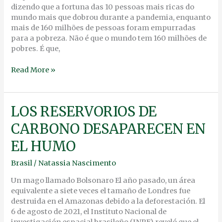
dizendo que a fortuna das 10 pessoas mais ricas do
mundo mais que dobrou durante a pandemia, enquanto
mais de 160 milhões de pessoas foram empurradas
para a pobreza. Não é que o mundo tem 160 milhões de
pobres. É que,
Read More »
LOS
LOS RESERVORIOS DE
RESERVORIOS
CARBONO DESAPARECEN EN
DE
CARBONO
EL HUMO
DESAPARECEN
EN
Brasil
/
Natassia Nascimento
EL
HUMO
Un mago llamado Bolsonaro El año pasado, un área
equivalente a siete veces el tamaño de Londres fue
destruida en el Amazonas debido a la deforestación. El
6 de agosto de 2021, el Instituto Nacional de