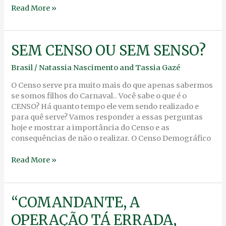
Read More »
SEM
SEM CENSO OU SEM SENSO?
CENSO
Brasil
/
Natassia Nascimento
and
Tassia Gazé
OU
SEM
O Censo serve pra muito mais do que apenas sabermos
SENSO?
se somos filhos do Carnaval.. Você sabe o que é o
CENSO? Há quanto tempo ele vem sendo realizado e
para quê serve? Vamos responder a essas perguntas
hoje e mostrar a importância do Censo e as
consequências de não o realizar. O Censo Demográfico
Read More »
“COMANDANTE,
“COMANDANTE, A
A
OPERAÇÃO TÁ ERRADA,
OPERAÇÃO