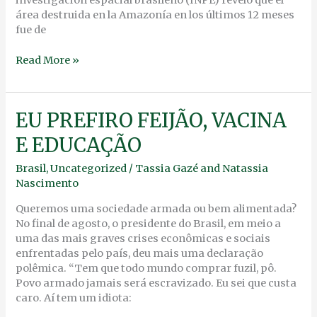
investigación espacial brasileño (INPE) reveló que el
área destruida en la Amazonía en los últimos 12 meses
fue de
Read More »
EU
EU PREFIRO FEIJÃO, VACINA
PREFIRO
E EDUCAÇÃO
FEIJÃO,
VACINA
Brasil
,
Uncategorized
/
Tassia Gazé
and
Natassia
E
Nascimento
EDUCAÇÃO
Queremos uma sociedade armada ou bem alimentada?
No final de agosto, o presidente do Brasil, em meio a
uma das mais graves crises econômicas e sociais
enfrentadas pelo país, deu mais uma declaração
polêmica. “Tem que todo mundo comprar fuzil, pô.
Povo armado jamais será escravizado. Eu sei que custa
caro. Aí tem um idiota: