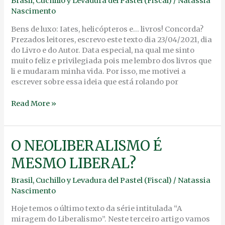
Brasil
,
Cuchillo y Levadura del Pastel (Fiscal)
/
Natassia
À
Nascimento
MOBILIDADE
SOCIAL
Bens de luxo: Iates, helicópteros e… livros! Concorda?
Prezados leitores, escrevo este texto dia 23/04/2021, dia
do Livro e do Autor. Data especial, na qual me sinto
muito feliz e privilegiada pois me lembro dos livros que
li e mudaram minha vida. Por isso, me motivei a
escrever sobre essa ideia que está rolando por
Read More »
O
O NEOLIBERALISMO É
NEOLIBERALISMO
MESMO LIBERAL?
É
MESMO
Brasil
,
Cuchillo y Levadura del Pastel (Fiscal)
/
Natassia
LIBERAL?
Nascimento
Hoje temos o último texto da série intitulada “A
miragem do Liberalismo”. Neste terceiro artigo vamos