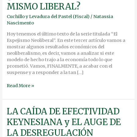
MISMO LIBERAL?
ES
MISMO
Cuchillo y Levadura del Pastel (Fiscal)
/
Natassia
LIBERAL?
Nascimento
Hoy tenemos el último texto de la serie titulada “El
Espejismo Neoliberal”. En este tercer artículo vamos a
mostrar algunos resultados económicos del
neoliberalismo, es decir, vamos a analizar si este
modelo de hecho trajo a la economía todo lo que
prometió. Vamos, FINALMENTE, a acabar con el
suspense y a responder a la tan […]
Read More »
LA
LA CAÍDA DE EFECTIVIDAD
CAÍDA
KEYNESIANA y EL AUGE DE
DE
EFECTIVIDAD
LA DESREGULACIÓN
KEYNESIANA