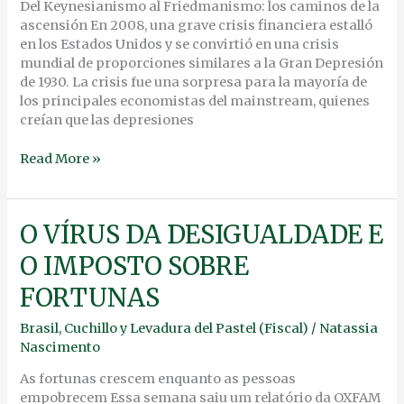
Del Keynesianismo al Friedmanismo: los caminos de la
ascensión En 2008, una grave crisis financiera estalló
en los Estados Unidos y se convirtió en una crisis
mundial de proporciones similares a la Gran Depresión
de 1930. La crisis fue una sorpresa para la mayoría de
los principales economistas del mainstream, quienes
creían que las depresiones
Read More »
O
O VÍRUS DA DESIGUALDADE E
VÍRUS
O IMPOSTO SOBRE
DA
DESIGUALDADE
FORTUNAS
E
O
Brasil
,
Cuchillo y Levadura del Pastel (Fiscal)
/
Natassia
IMPOSTO
Nascimento
SOBRE
FORTUNAS
As fortunas crescem enquanto as pessoas
empobrecem Essa semana saiu um relatório da OXFAM