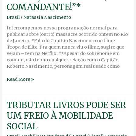
TÁ
COMANDANTE!”*
ERRADA,
COMANDANTE!”*
Brasil
/
Natassia Nascimento
Interrompemos nossa programação normal para
publicar sobre (outro) massacre ocorrido ontem no Rio
de Janeiro. *Fala do Capitão Nascimento no filme
Tropa de Elite. Pra quem nunca viu o filme, sugiro que
vejam – tem na Netflix. **Apesar do sobrenome em
comum, não tenho qualquer relação com o Capitão
Roberto Nascimento, personagem real usado como
Read More »
TRIBUTAR
TRIBUTAR LIVROS PODE SER
LIVROS
UM FREIO À MOBILIDADE
PODE
SER
SOCIAL
UM
FREIO