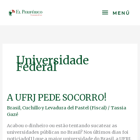
Skip
to
MENÚ
MENÚ
content
Universidade
Federal
A
A UFRJ PEDE SOCORRO!
UFRJ
Brasil
,
Cuchillo y Levadura del Pastel (Fiscal)
/
Tassia
PEDE
Gazé
SOCORRO!
Acabou o dinheiro ou estão tentando sucatear as
universidades públicas no Brasil? Nos últimos dias foi
noticiado[1] que a maior universidade do Brasil, a UFRJ,