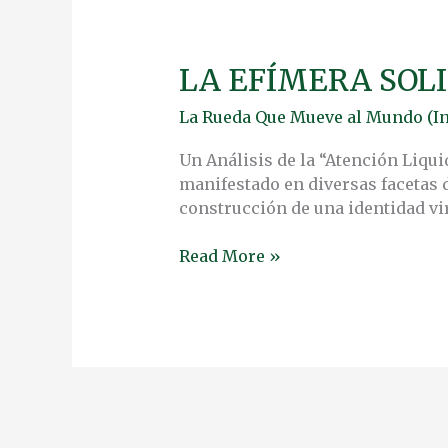
LA EFÍMERA SOL
LA
EFÍMERA
La Rueda Que Mueve al Mundo (In
SOLIDARIDAD
DIGITAL
Un Análisis de la “Atención Liqu
manifestado en diversas facetas d
construcción de una identidad vir
Read More »