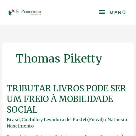
Skip
to
MENÚ
MENÚ
content
Thomas Piketty
TRIBUTAR
TRIBUTAR LIVROS PODE SER
LIVROS
UM FREIO À MOBILIDADE
PODE
SER
SOCIAL
UM
FREIO
Brasil
,
Cuchillo y Levadura del Pastel (Fiscal)
/
Natassia
À
Nascimento
MOBILIDADE