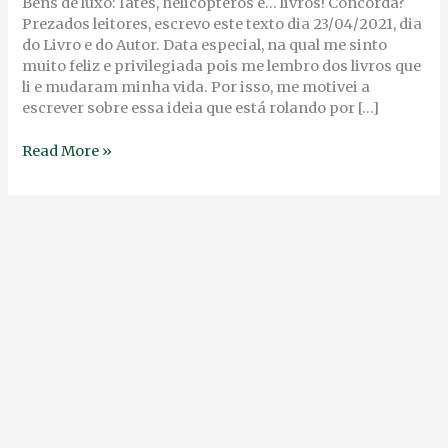
SOCIAL
Bens de luxo: Iates, helicópteros e… livros! Concorda?
Prezados leitores, escrevo este texto dia 23/04/2021, dia
do Livro e do Autor. Data especial, na qual me sinto
muito feliz e privilegiada pois me lembro dos livros que
li e mudaram minha vida. Por isso, me motivei a
escrever sobre essa ideia que está rolando por […]
Read More »