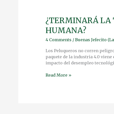
¿TERMINARÁ LA
¿TERMINARÁ
LA
HUMANA?
TECNOLOGÍA
REMPLAZANDO
4 Comments
/
Buenas Jefecito (La
LA
LABOR
Los Peluqueros no corren peligro 
HUMANA?
paquete de la industria 4.0 viene
impacto del desempleo tecnológico
Read More »