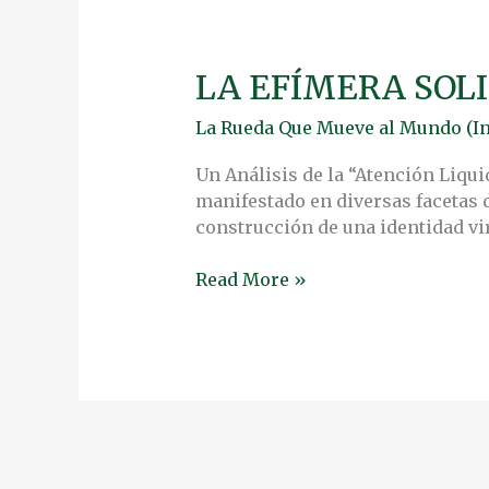
LA EFÍMERA SOL
LA
EFÍMERA
La Rueda Que Mueve al Mundo (In
SOLIDARIDAD
DIGITAL
Un Análisis de la “Atención Liqu
manifestado en diversas facetas d
construcción de una identidad vir
Read More »