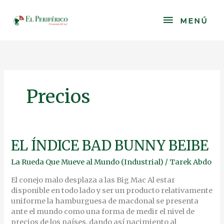
Skip
to
MENÚ
MENÚ
content
Precios
EL
EL ÍNDICE BAD BUNNY BEIBE
ÍNDICE
La Rueda Que Mueve al Mundo (Industrial)
/
Tarek Abdo
BAD
BUNNY
El conejo malo desplaza a las Big Mac Al estar
BEIBE
disponible en todo lado y ser un producto relativamente
uniforme la hamburguesa de macdonal se presenta
ante el mundo como una forma de medir el nivel de
precios de los países, dando así nacimiento al