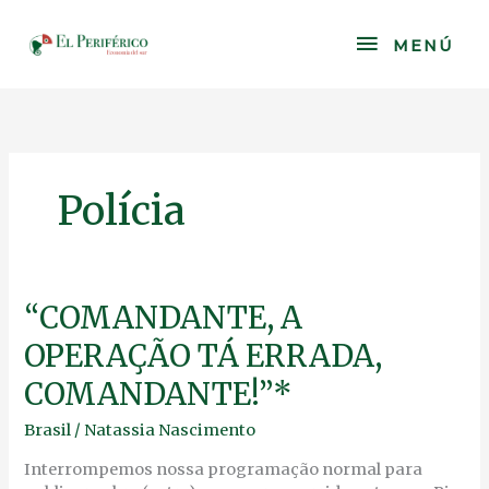
Skip
to
MENÚ
MENÚ
content
Polícia
“COMANDANTE,
“COMANDANTE, A
A
OPERAÇÃO TÁ ERRADA,
OPERAÇÃO
TÁ
COMANDANTE!”*
ERRADA,
COMANDANTE!”*
Brasil
/
Natassia Nascimento
Interrompemos nossa programação normal para