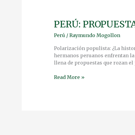
PERÚ: PROPUESTA
PERÚ:
PROPUESTAS
Perú
/
Raymundo Mogollon
VACÍAS,
IGUAL
Polarización populista: ¿La histor
QUE
hermanos peruanos enfrentan la i
LAS
llena de propuestas que rozan el
ARCAS
Read More »