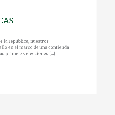
RCAS
de la república, nuestros
ello en el marco de una contienda
las primeras elecciones […]