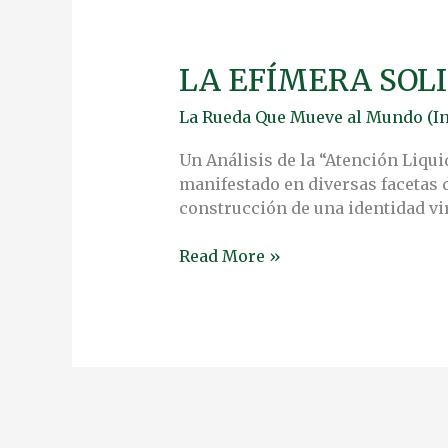
LA EFÍMERA SOL
LA
EFÍMERA
La Rueda Que Mueve al Mundo (In
SOLIDARIDAD
DIGITAL
Un Análisis de la “Atención Liqu
manifestado en diversas facetas d
construcción de una identidad vir
Read More »