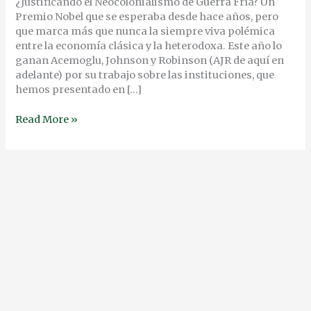
EL
¿Justificando el Neocolonialismo de Guerra Fría? Un
LENTE
Premio Nobel que se esperaba desde hace años, pero
DEL
que marca más que nunca la siempre viva polémica
NORTE
entre la economía clásica y la heterodoxa. Este año lo
ganan Acemoglu, Johnson y Robinson (AJR de aquí en
adelante) por su trabajo sobre las instituciones, que
hemos presentado en […]
Read More »