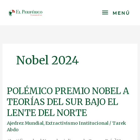
Skip
to
MENÚ
MENÚ
content
Nobel 2024
POLÉMICO
POLÉMICO PREMIO NOBEL A
PREMIO
TEORÍAS DEL SUR BAJO EL
NOBEL
A
LENTE DEL NORTE
TEORÍAS
DEL
Ajedrez Mundial
,
Extractivismo Institucional
/
Tarek
SUR
Abdo
BAJO