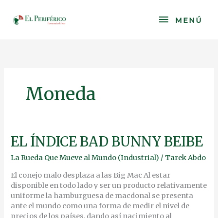
Skip
to
MENÚ
MENÚ
content
Moneda
EL
EL ÍNDICE BAD BUNNY BEIBE
ÍNDICE
La Rueda Que Mueve al Mundo (Industrial)
/
Tarek Abdo
BAD
BUNNY
El conejo malo desplaza a las Big Mac Al estar
BEIBE
disponible en todo lado y ser un producto relativamente
uniforme la hamburguesa de macdonal se presenta
ante el mundo como una forma de medir el nivel de
precios de los países, dando así nacimiento al