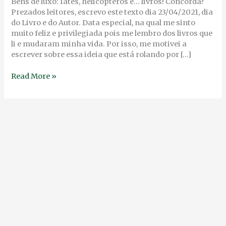
SOCIAL
Bens de luxo: Iates, helicópteros e… livros! Concorda?
Prezados leitores, escrevo este texto dia 23/04/2021, dia
do Livro e do Autor. Data especial, na qual me sinto
muito feliz e privilegiada pois me lembro dos livros que
li e mudaram minha vida. Por isso, me motivei a
escrever sobre essa ideia que está rolando por […]
Read More »