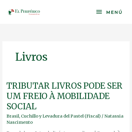
Skip
to
MENÚ
MENÚ
content
Livros
TRIBUTAR
TRIBUTAR LIVROS PODE SER
LIVROS
UM FREIO À MOBILIDADE
PODE
SER
SOCIAL
UM
FREIO
Brasil
,
Cuchillo y Levadura del Pastel (Fiscal)
/
Natassia
À
Nascimento
MOBILIDADE