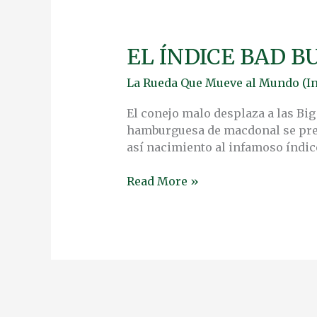
EL ÍNDICE BAD B
EL
ÍNDICE
La Rueda Que Mueve al Mundo (In
BAD
BUNNY
El conejo malo desplaza a las Big
BEIBE
hamburguesa de macdonal se pres
así nacimiento al infamoso índice
Read More »