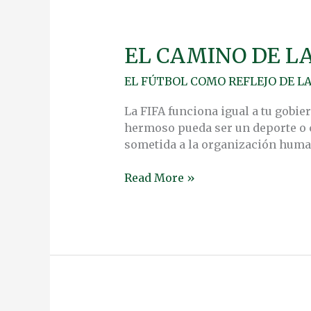
EL CAMINO DE L
EL
CAMINO
EL FÚTBOL COMO REFLEJO DE L
DE
LA
La FIFA funciona igual a tu gobi
GLOBALIZACIÓN
hermoso pueda ser un deporte o 
REFLEJADO
sometida a la organización humana
UNA
COPA
Read More »